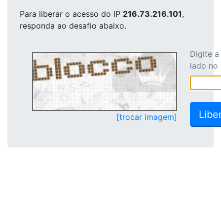
Para liberar o acesso
do IP
216.73.216.101
,
responda ao desafio abaixo.
Digite 
lado no
[trocar imagem]