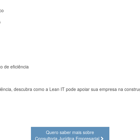
co
s
 de eficiência
iência, descubra como a Lean IT pode apoiar sua empresa na construç
Quero saber mais sobre
Consultoria Jurídica Empresarial