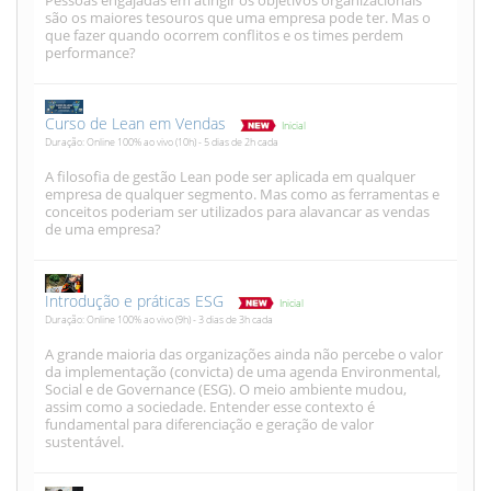
Pessoas engajadas em atingir os objetivos organizacionais
são os maiores tesouros que uma empresa pode ter. Mas o
que fazer quando ocorrem conflitos e os times perdem
performance?
Curso de Lean em Vendas
Inicial
Duração: Online 100% ao vivo (10h) - 5 dias de 2h cada
A filosofia de gestão Lean pode ser aplicada em qualquer
empresa de qualquer segmento. Mas como as ferramentas e
conceitos poderiam ser utilizados para alavancar as vendas
de uma empresa?
Introdução e práticas ESG
Inicial
Duração: Online 100% ao vivo (9h) - 3 dias de 3h cada
A grande maioria das organizações ainda não percebe o valor
da implementação (convicta) de uma agenda Environmental,
Social e de Governance (ESG). O meio ambiente mudou,
assim como a sociedade. Entender esse contexto é
fundamental para diferenciação e geração de valor
sustentável.