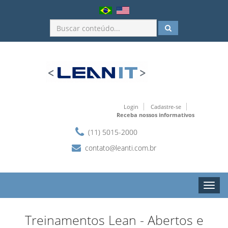
Login
Cadastre-se
Receba nossos informativos
(11) 5015-2000
contato@leanti.com.br
Toggl
naviga
Treinamentos Lean - Abertos e