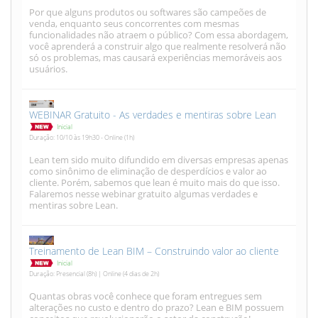
Por que alguns produtos ou softwares são campeões de
venda, enquanto seus concorrentes com mesmas
funcionalidades não atraem o público? Com essa abordagem,
você aprenderá a construir algo que realmente resolverá não
só os problemas, mas causará experiências memoráveis aos
usuários.
WEBINAR Gratuito - As verdades e mentiras sobre Lean
Inicial
Duração: 10/10 às 19h30 - Online (1h)
Lean tem sido muito difundido em diversas empresas apenas
como sinônimo de eliminação de desperdícios e valor ao
cliente. Porém, sabemos que lean é muito mais do que isso.
Falaremos nesse webinar gratuito algumas verdades e
mentiras sobre Lean.
Treinamento de Lean BIM – Construindo valor ao cliente
Inicial
Duração: Presencial (8h) | Online (4 dias de 2h)
Quantas obras você conhece que foram entregues sem
alterações no custo e dentro do prazo? Lean e BIM possuem