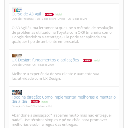
Curso de A3 Ágil
Inicial
Duração: Presencial (16h - 2 dias de 8h) - Online (10h - 5 dias de 2h)
O A3 Ágil é uma ferramenta que une o método de resolução
de problemas utilizado na Toyota com OKR (maneira como
Google desdobra a estratégia). Ela pode ser aplicada em
qualquer tipo de ambiente empresarial.
UX Design: fundamentos e aplicações
Inicial
Duração: Online (10h - 4 dias de 2h30)
Melhore a experiência de seu cliente e aumente sua
lucratividade com UX Design.
Foco na direção: Como implementar melhorias e manter o
dia-a-dia
Inicial
Duração: Online (10h - 5 dias de 2h)
Abandone a sensação: “Trabalhei muito mas não entreguei
nada”. Use técnicas simples e pé no chão para promover
melhorias e subir a régua das entregas.