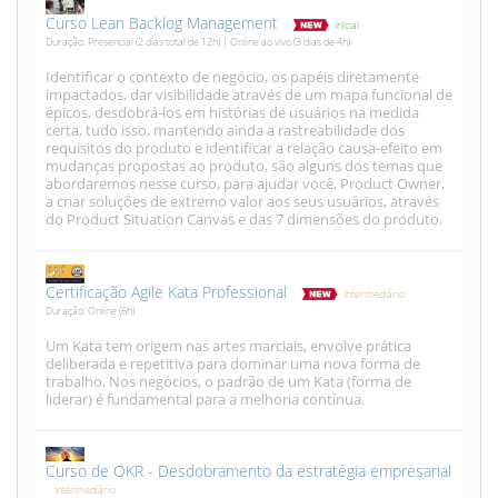
Curso Lean Backlog Management
Inicial
Duração: Presencial (2 dias total de 12h) | Online ao vivo (3 dias de 4h)
Identificar o contexto de negócio, os papéis diretamente
impactados, dar visibilidade através de um mapa funcional de
épicos, desdobrá-los em histórias de usuários na medida
certa, tudo isso, mantendo ainda a rastreabilidade dos
requisitos do produto e identificar a relação causa-efeito em
mudanças propostas ao produto, são alguns dos temas que
abordaremos nesse curso, para ajudar você, Product Owner,
a criar soluções de extremo valor aos seus usuários, através
do Product Situation Canvas e das 7 dimensões do produto.
Certificação Agile Kata Professional
Intermediário
Duração: Online (6h)
Um Kata tem origem nas artes marciais, envolve prática
deliberada e repetitiva para dominar uma nova forma de
trabalho. Nos negócios, o padrão de um Kata (forma de
liderar) é fundamental para a melhoria contínua.
Curso de OKR - Desdobramento da estratégia empresarial
Intermediário