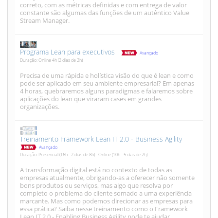
correto, com as métricas definidas e com entrega de valor
constante são algumas das funções de um autêntico Value
Stream Manager.
Programa Lean para executivos
Avançado
Duração: Online 4h (2 dias de 2h)
Precisa de uma rápida e holística visão do que é lean e como
pode ser aplicado em seu ambiente empresarial? Em apenas
4 horas, quebraremos alguns paradigmas e falaremos sobre
aplicações do lean que viraram cases em grandes
organizações.
Treinamento Framework Lean IT 2.0 - Business Agility
Avançado
Duração: Presencial (16h - 2 dias de 8h) - Online (10h - 5 dias de 2h)
A transformação digital está no contexto de todas as
empresas atualmente, obrigando-as a oferecer não somente
bons produtos ou serviços, mas algo que resolva por
completo o problema do cliente somado a uma experiência
marcante. Mas como podemos direcionar as empresas para
essa prática? Saiba nesse treinamento como o Framework
Lean IT 2.0 - Enabling Business Agility pode te ajudar.