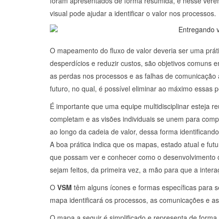
foram apresentados de forma resumida, e nesse ver
visual pode ajudar a identificar o valor nos processos.
O mapeamento do fluxo de valor deveria ser uma prát
desperdícios e reduzir custos, são objetivos comuns 
as perdas nos processos e as falhas de comunicação a
futuro, no qual, é possível eliminar ao máximo essas 
É importante que uma equipe multidisciplinar esteja r
completam e as visões individuais se unem para comp
ao longo da cadeia de valor, dessa forma identifica
A boa prática indica que os mapas, estado atual e fut
que possam ver e conhecer como o desenvolvimento d
sejam feitos, da primeira vez, a mão para que a intera
O
VSM
têm alguns ícones e formas específicas para s
mapa identificará os processos, as comunicações e as 
O mapa a seguir é simplificado e representa de forma