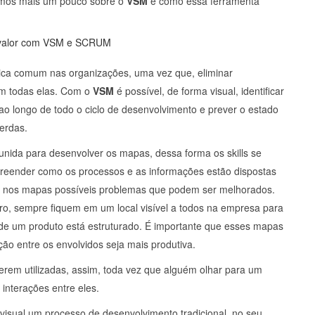
emos mais um pouco sobre o
VSM
e como essa ferramenta
ica comum nas organizações, uma vez que, eliminar
em todas elas. Com o
VSM
é possível, de forma visual, identificar
o longo de todo o ciclo de desenvolvimento e prever o estado
perdas.
eunida para desenvolver os mapas, dessa forma os skills se
reender como os processos e as informações estão dispostas
ndo nos mapas possíveis problemas que podem ser melhorados.
uro, sempre fiquem em um local visível a todos na empresa para
e um produto está estruturado. É importante que esses mapas
ção entre os envolvidos seja mais produtiva.
erem utilizadas, assim, toda vez que alguém olhar para um
interações entre eles.
 visual um processo de desenvolvimento tradicional, no seu