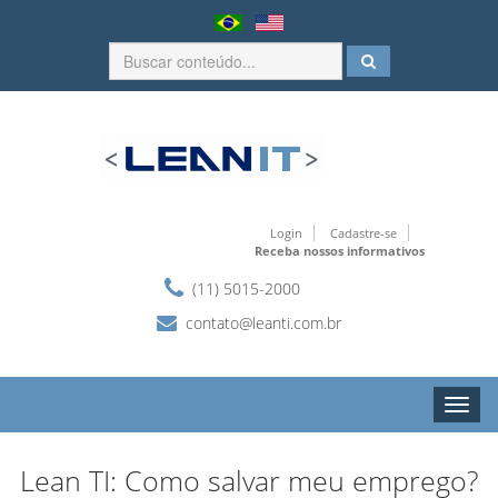
Login
Cadastre-se
Receba nossos informativos
(11) 5015-2000
contato@leanti.com.br
Toggle
naviga
Lean TI: Como salvar meu emprego?