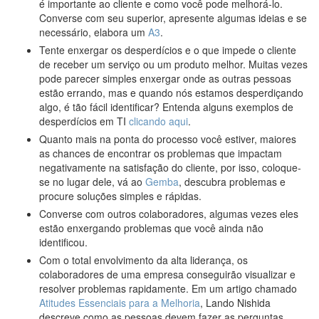
é importante ao cliente e como você pode melhorá-lo.
Converse com seu superior, apresente algumas ideias e se
necessário, elabora um
A3
.
Tente enxergar os desperdícios e o que impede o cliente
de receber um serviço ou um produto melhor. Muitas vezes
pode parecer simples enxergar onde as outras pessoas
estão errando, mas e quando nós estamos desperdiçando
algo, é tão fácil identificar? Entenda alguns exemplos de
desperdícios em TI
clicando aqui
.
Quanto mais na ponta do processo você estiver, maiores
as chances de encontrar os problemas que impactam
negativamente na satisfação do cliente, por isso, coloque-
se no lugar dele, vá ao
Gemba
, descubra problemas e
procure soluções simples e rápidas.
Converse com outros colaboradores, algumas vezes eles
estão enxergando problemas que você ainda não
identificou.
Com o total envolvimento da alta liderança, os
colaboradores de uma empresa conseguirão visualizar e
resolver problemas rapidamente. Em um artigo chamado
Atitudes Essenciais para a Melhoria
, Lando Nishida
descreve como as pessoas devem fazer as perguntas