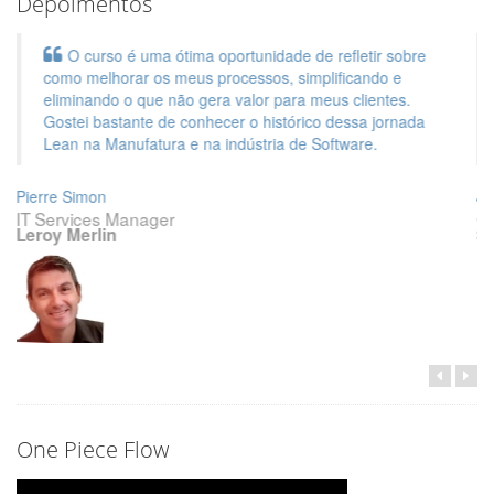
Depoimentos
Fizeram um reconhecimento detalhado de minha
necessidade em pontos cruciais e agregaram muito
conhecimento. Levaria muito mais tempo para chegar lá
sem a experiência e vivência proporcionados pelos
treinamentos da Lean IT. Recomendo fortemente.
Júlio Calsinski
CEO
SCIA
One Piece Flow